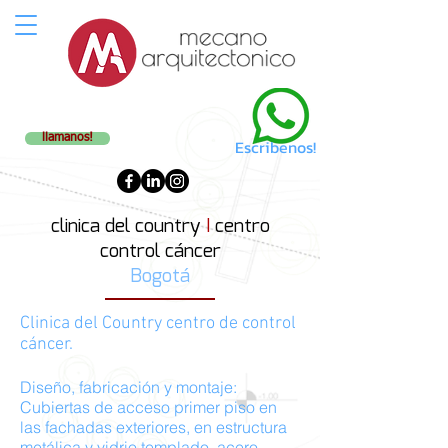
321 444 6749
llamanos!
Escribenos!
clinica del country
I
centro
control
cáncer
Bogotá
Clinica del Country centro de control
cáncer.
Diseño, fabricación y montaje:
Cubiertas de acceso primer piso en
las fachadas exteriores, en estructura
metálica y vidrio templado acero