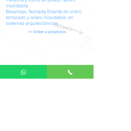
inoxidable.
Barandas, fachada flotante en vidrio
templado y acero inoxidable, en
sistemas arquitectónicos
<< Volver a proyectos
@2009
-
2025
I
Bogotá
-
I
Acustic